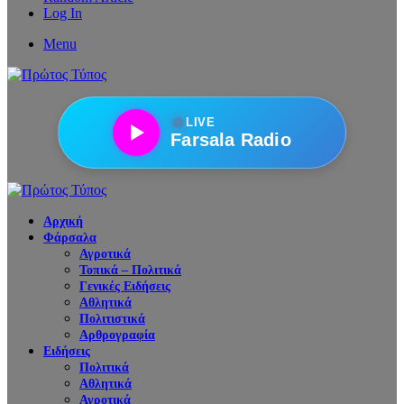
Log In
Menu
●
LIVE
Farsala Radio
Αρχική
Φάρσαλα
Αγροτικά
Τοπικά – Πολιτικά
Γενικές Ειδήσεις
Αθλητικά
Πολιτιστικά
Αρθρογραφία
Ειδήσεις
Πολιτικά
Αθλητικά
Αγροτικά