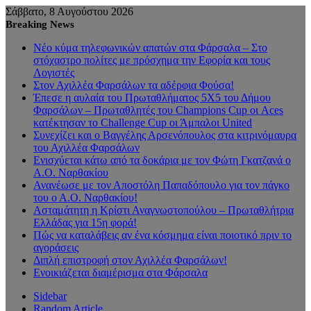
Σάββατο, 8 Αυγούστου 2026
Breaking News
Νέο κύμα τηλεφωνικών απατών στα Φάρσαλα – Στο
στόχαστρο πολίτες με πρόσχημα την Εφορία και τους
Λογιστές
Στον Αχιλλέα Φαρσάλων τα αδέρφια Φούσα!
Έπεσε η αυλαία του Πρωταθλήματος 5Χ5 του Δήμου
Φαρσάλων – Πρωταθλητές του Champions Cup οι Aces
κατέκτησαν το Challenge Cup οι Άμπαλοι United
Συνεχίζει και ο Βαγγέλης Αρσενόπουλος στα κιτρινόμαυρα
του Αχιλλέα Φαρσάλων
Ενισχύεται κάτω από τα δοκάρια με τον Φώτη Γκατζανά ο
Α.Ο. Ναρθακίου
Ανανέωσε με τον Αποστόλη Παπαδόπουλο για τον πάγκο
του ο Α.Ο. Ναρθακίου!
Ασταμάτητη η Κρίστι Αναγνωστοπούλου – Πρωταθλήτρια
Ελλάδας για 15η φορά!
Πώς να καταλάβεις αν ένα κόσμημα είναι ποιοτικό πριν το
αγοράσεις
Διπλή επιστροφή στον Αχιλλέα Φαρσάλων!
Ενοικιάζεται διαμέρισμα στα Φάρσαλα
Sidebar
Random Article