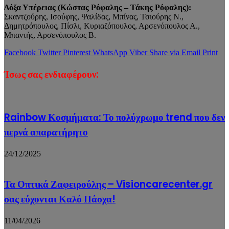
Δόξα Υπέρειας (Κώστας Ρόφαλης – Τάκης Ρόφαλης):
Σκαντζούρης, Ισούφης, Ψαλίδας, Μπίνας, Τσιούρης Ν.,
Δημητρόπουλος, Πίσλι, Κυριαζόπουλος, Αρσενόπουλος Α.,
Μπαντής, Αρσενόπουλος Β.
Facebook
Twitter
Pinterest
WhatsApp
Viber
Share via Email
Print
Ίσως σας ενδιαφέρουν:
Rainbow Κοσμήματα: Το πολύχρωμο trend που δεν
περνά απαρατήρητο
24/12/2025
Τα Οπτικά Ζαφειρούλης – Visioncarecenter.gr
σας εύχονται Καλό Πάσχα!
11/04/2026