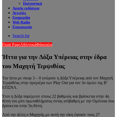
Πολιτιστικά
Αρχείο εκδόσεων
Αγγελίες
Εφημερίδα
Web Radio
Επικοινωνία
Search for
Front Page
Αθλητικά
Φάρσαλα
Ήττα για την Δόξα Υπέρειας στην έδρα
του Μαχητή Τερψιθέας
Την ήττα με σκορ 3 – 0 γνώρισε η Δόξα Υπέρειας από τον Μαχητή
Τερψιθέας στην πρεμιέρα των Play Out για τον 3ο όμιλο της Β’
ΕΠΣΝΛ.
Έτσι η Δόξα παρέμεινε στους 22 βαθμούς και βρίσκεται στην 4η
θέση του μίνι πρωταθλήματος όντας ισόβαθμη με την Ομόνοια που
βρίσκεται στην 5η θέση.
Από την άλλη ο Μαχητής με αυτή την νίκη έφτασε τους 27