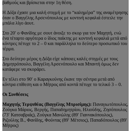
βαθμούς και βρίσκεται στην 1η θέση.
Η Δόξα έχασε μια καλή στιγμή με το “καλημέρα” της αναμέτρησης
όταν ο Βαγγέλης Αρσενόπουλος με κοντινή κεφαλιά έστειλε την
μπάλα λίγο άουτ.
Στο 20′ ο Φανίδης με σουτ άνοιξε το σκορ για τον Μαχητή, ενώ
ένα τέταρτο αργότερα ο ίδιος παίκτης με κοντινή κεφαλιά μετά από
κόντρες πέτυχε το 2 – 0 και παράλληλα το δεύτερο προσωπικό του
τέρμα.
Στο δεύτερο μέρος η Δόξα είχε κάποιες καλές στιγμές με τους
Δημητρόπουλο, Βαγγέλη Αρσενόπουλο και Μπαντή όμως δεν
κατάφερε να σκοράρει.
Εν τέλει στο 90′ ο Καραγκούνης έκανε την σέντρα μετά από
κόντρα επίθεση και ο Μήτρος από κοντά πέτυχε το τελικό 3 – 0.
Οι Συνθέσεις
Μαχητής Τερψιθέας (Βαγγέλης Μπρισίμης):
Παναγιωτόπουλος,
Ζούγκα Μάριος, Βεργής, Παπαδημητρίου, Ηλιούδης, Ζησόπουλος
(73′ Κατσαβριάς), Ζούγκα Μανώλης (89′ Γιαννακόπουλος),
Ριζούλης Β., Φανίδης, Φούντας (89′ Μέτσιος), Παπαδόπουλος (89′
Μήτρος)