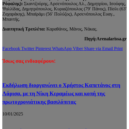
Ρόφαλης):
Σκαντζούρης, Αρσενόπουλος Αλ., Δημητρίου, Ισούφης,
Ψαλλίδας, Δημητρόπουλος, Κυριαζόπουλος (79′ Πάνος), Πίσλι (63′
Ζαχαράκης), Μπαϊράμι (56′ Πολύζος), Αρσενόπουλος Ευαγ.,
Μπαντής.
Διαιτητική Τριπλέτα:
Καραθάνος, Μάνος, Νάκας.
Πηγή:Arenalarissa.gr
Facebook
Twitter
Pinterest
WhatsApp
Viber
Share via Email
Print
Ίσως σας ενδιαφέρουν:
Εκδήλωση διοργανώνει ο Χρήστος Καπετάνος στη
Λάρισα, με τη Νίκη Κεραμέως και κοπή της
πρωτοχρονιάτικης βασιλόπιτας
10/01/2025