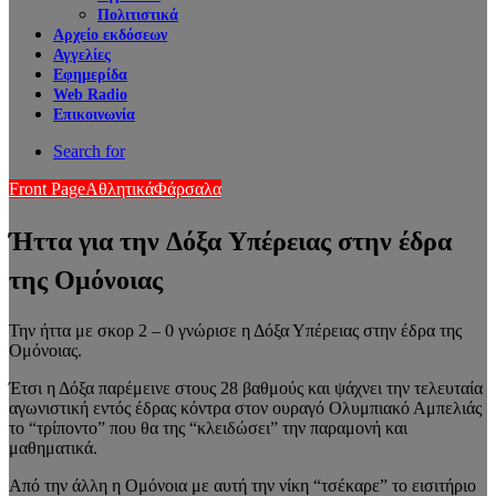
Πολιτιστικά
Αρχείο εκδόσεων
Αγγελίες
Εφημερίδα
Web Radio
Επικοινωνία
Search for
Front Page
Αθλητικά
Φάρσαλα
Ήττα για την Δόξα Υπέρειας στην έδρα
της Ομόνοιας
Την ήττα με σκορ 2 – 0 γνώρισε η Δόξα Υπέρειας στην έδρα της
Ομόνοιας.
Έτσι η Δόξα παρέμεινε στους 28 βαθμούς και ψάχνει την τελευταία
αγωνιστική εντός έδρας κόντρα στον ουραγό Ολυμπιακό Αμπελιάς
το “τρίποντο” που θα της “κλειδώσει” την παραμονή και
μαθηματικά.
Από την άλλη η Ομόνοια με αυτή την νίκη “τσέκαρε” το εισιτήριο