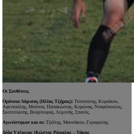
Οι Συνθέσεις
Ομόνοια Λάρισας (Ηλίας Τζήμας):
Τσιτσιώνης, Κυριάκου,
Αφεντούλης, Μούτσα, Παπακώστας, Κορώνας, Νταφόπουλος,
Σκοτεινιώτης, Βούρτουρας, Λεμονής, Σπανός.
Αγωνίστηκαν και οι:
Τζιόλης, Μανσάκου, Γεροφώτης.
Δόξα Υπέρειας (Κώστας Ρόφαλης – Τάκης