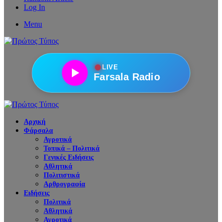
Log In
Menu
●
LIVE
Farsala Radio
Αρχική
Φάρσαλα
Αγροτικά
Τοπικά – Πολιτικά
Γενικές Ειδήσεις
Αθλητικά
Πολιτιστικά
Αρθρογραφία
Ειδήσεις
Πολιτικά
Αθλητικά
Αγροτικά