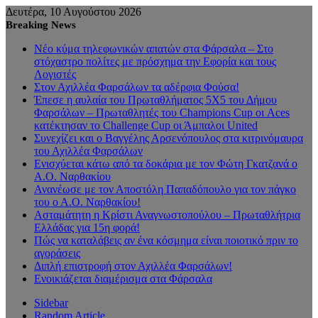
Δευτέρα, 10 Αυγούστου 2026
Breaking News
Νέο κύμα τηλεφωνικών απατών στα Φάρσαλα – Στο
στόχαστρο πολίτες με πρόσχημα την Εφορία και τους
Λογιστές
Στον Αχιλλέα Φαρσάλων τα αδέρφια Φούσα!
Έπεσε η αυλαία του Πρωταθλήματος 5Χ5 του Δήμου
Φαρσάλων – Πρωταθλητές του Champions Cup οι Aces
κατέκτησαν το Challenge Cup οι Άμπαλοι United
Συνεχίζει και ο Βαγγέλης Αρσενόπουλος στα κιτρινόμαυρα
του Αχιλλέα Φαρσάλων
Ενισχύεται κάτω από τα δοκάρια με τον Φώτη Γκατζανά ο
Α.Ο. Ναρθακίου
Ανανέωσε με τον Αποστόλη Παπαδόπουλο για τον πάγκο
του ο Α.Ο. Ναρθακίου!
Ασταμάτητη η Κρίστι Αναγνωστοπούλου – Πρωταθλήτρια
Ελλάδας για 15η φορά!
Πώς να καταλάβεις αν ένα κόσμημα είναι ποιοτικό πριν το
αγοράσεις
Διπλή επιστροφή στον Αχιλλέα Φαρσάλων!
Ενοικιάζεται διαμέρισμα στα Φάρσαλα
Sidebar
Random Article