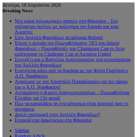
Δευτέρα, 10 Αυγούστου 2026
Breaking News
Νέο κύμα τηλεφωνικών απατών στα Φάρσαλα – Στο
στόχαστρο πολίτες με πρόσχημα την Εφορία και τους
Λογιστές
Στον Αχιλλέα Φαρσάλων τα αδέρφια Φούσα!
Έπεσε η αυλαία του Πρωταθλήματος 5Χ5 του Δήμου
Φαρσάλων – Πρωταθλητές του Champions Cup οι Aces
κατέκτησαν το Challenge Cup οι Άμπαλοι United
Συνεχίζει και ο Βαγγέλης Αρσενόπουλος στα κιτρινόμαυρα
του Αχιλλέα Φαρσάλων
Ενισχύεται κάτω από τα δοκάρια με τον Φώτη Γκατζανά ο
Α.Ο. Ναρθακίου
Ανανέωσε με τον Αποστόλη Παπαδόπουλο για τον πάγκο
του ο Α.Ο. Ναρθακίου!
Ασταμάτητη η Κρίστι Αναγνωστοπούλου – Πρωταθλήτρια
Ελλάδας για 15η φορά!
Πώς να καταλάβεις αν ένα κόσμημα είναι ποιοτικό πριν το
αγοράσεις
Διπλή επιστροφή στον Αχιλλέα Φαρσάλων!
Ενοικιάζεται διαμέρισμα στα Φάρσαλα
Sidebar
Random Article