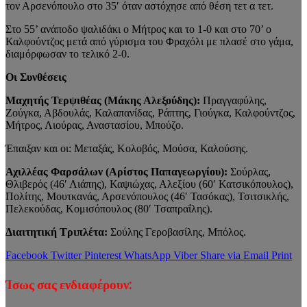
τον Αρσενόπουλο στο 35′ όταν αστόχησε από θέση τετ α τετ.
Στο 55’ ανάποδο ψαλιδάκι ο Μήτρος και το 1-0 και στο 70’ ο
Καλφούντζος μετά από γύρισμα του Φραχόλι με πλασέ στο γάμα,
διαμόρφωσαν το τελικό 2-0.
Οι Συνθέσεις
Μαχητής Τερψιθέας (Μάκης Αλεξούδης):
Πραγγαφύλης,
Ζούγκα, Αβδουλάς, Καλαπανίδας, Ράπτης, Γιούγκα, Καλφούντζος,
Μήτρος, Λιούρας, Αναστασίου, Μπούζο.
Έπαιξαν και οι: Μεταξάς, Κολοβός, Μούσα, Καλούσης.
Αχιλλέας Φαρσάλων (Αρίστος Παπαγεωργίου):
Σούρλας,
Θλιβερός (46′ Λιάπης), Καψιώχας, Αλεξίου (60′ Κατσικόπουλος),
Πολίτης, Μουτκανάς, Αρσενόπουλος (46′ Τασόκας), Τσιτσικλής,
Πελεκούδας, Κομισόπουλος (80′ Τσαπραΐλης).
Διαιτητική Τριπλέτα:
Σούλης Γεροβασίλης, Μπόλος.
Facebook
Twitter
Pinterest
WhatsApp
Viber
Share via Email
Print
Ίσως σας ενδιαφέρουν: