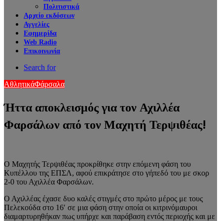
Πολιτιστικά
Αρχείο εκδόσεων
Αγγελίες
Εφημερίδα
Web Radio
Επικοινωνία
Search for
Αθλητικά
Φάρσαλα
Ήττα αποκλεισμός για τον Αχιλλέα
Φαρσάλων από τον Μαχητή Τερψιθέας!
Ο Μαχητής Τερψιθέας προκρίθηκε στην επόμενη φάση του
Κυπέλλου της ΕΠΣΛ, αφού επικράτησε στο γήπεδό του με σκορ
2-0 του Αχιλλέα Φαρσάλων.
Ο Αχιλλέας έχασε δυο καλές στιγμές στο πρώτο μέρος με τους
Πελεκούδα στο 16′ σε μια φάση στην οποία οι κιτρινόμαυροι
διαμαρτυρηθήκαν πως υπήρχε και παράβαση εντός περιοχής και με