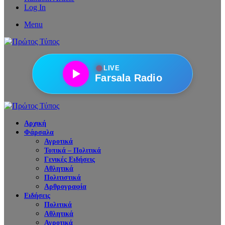
Log In
Menu
●
LIVE
Farsala Radio
Αρχική
Φάρσαλα
Αγροτικά
Τοπικά – Πολιτικά
Γενικές Ειδήσεις
Αθλητικά
Πολιτιστικά
Αρθρογραφία
Ειδήσεις
Πολιτικά
Αθλητικά
Αγροτικά