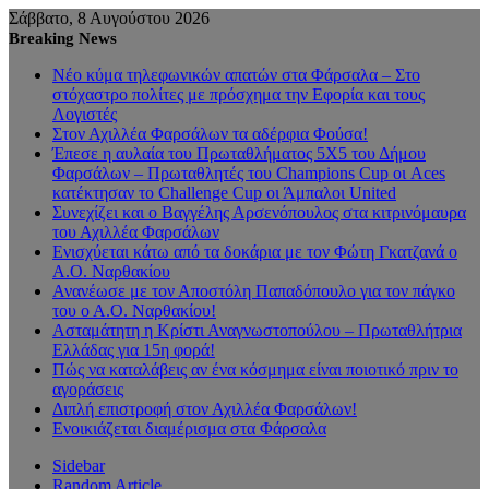
Σάββατο, 8 Αυγούστου 2026
Breaking News
Νέο κύμα τηλεφωνικών απατών στα Φάρσαλα – Στο
στόχαστρο πολίτες με πρόσχημα την Εφορία και τους
Λογιστές
Στον Αχιλλέα Φαρσάλων τα αδέρφια Φούσα!
Έπεσε η αυλαία του Πρωταθλήματος 5Χ5 του Δήμου
Φαρσάλων – Πρωταθλητές του Champions Cup οι Aces
κατέκτησαν το Challenge Cup οι Άμπαλοι United
Συνεχίζει και ο Βαγγέλης Αρσενόπουλος στα κιτρινόμαυρα
του Αχιλλέα Φαρσάλων
Ενισχύεται κάτω από τα δοκάρια με τον Φώτη Γκατζανά ο
Α.Ο. Ναρθακίου
Ανανέωσε με τον Αποστόλη Παπαδόπουλο για τον πάγκο
του ο Α.Ο. Ναρθακίου!
Ασταμάτητη η Κρίστι Αναγνωστοπούλου – Πρωταθλήτρια
Ελλάδας για 15η φορά!
Πώς να καταλάβεις αν ένα κόσμημα είναι ποιοτικό πριν το
αγοράσεις
Διπλή επιστροφή στον Αχιλλέα Φαρσάλων!
Ενοικιάζεται διαμέρισμα στα Φάρσαλα
Sidebar
Random Article