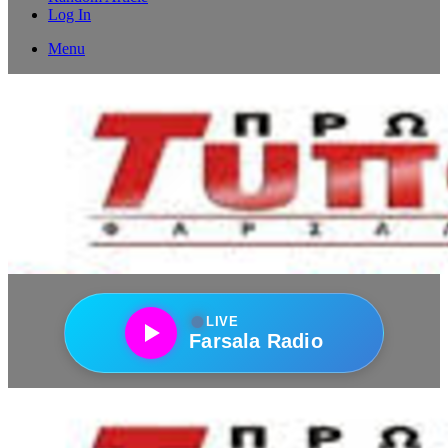
Log In
Menu
●
LIVE
Farsala Radio