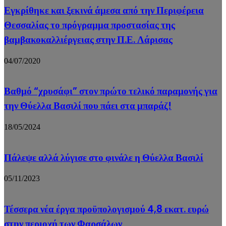
Εγκρίθηκε και ξεκινά άμεσα από την Περιφέρεια
Θεσσαλίας το πρόγραμμα προστασίας της
βαμβακοκαλλιέργειας στην Π.Ε. Λάρισας
04/07/2020
Βαθμό “χρυσάφι” στον πρώτο τελικό παραμονής για
την Θύελλα Βασιλί που πάει στα μπαράζ!
18/05/2024
Πάλεψε αλλά λύγισε στο φινάλε η Θύελλα Βασιλί
05/11/2023
Τέσσερα νέα έργα προϋπολογισμού 4,8 εκατ. ευρώ
στην περιοχή των Φαρσάλων