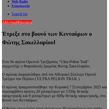
Web Radio
Επικοινωνία
Search for
Αθλητικά
Φάρσαλα
Έτρεξε στο βουνό των Κενταύρων ο
Φώτης Σακελλαρίου!
Στον 9ο αγώνα Ορεινού Τρεξίματος “Ultra Pelion Trail”
συμμετείχε ο Φαρσαλινός δρομέας Φώτης Σακελλαρίου.
Ο αγώνας διοργανώθηκε από τον Αθλητικό Σύλλογο Ορεινό
Τρέξιμο του Πηλίου ( ULTRA PELION TRAIL )
Ο αγώνας πραγματοποιήθηκε την Κυριακή 7 Σεπτεμβρίου 2025 και
περιλαμβάνει αγώνες 20 χιλιομέτρων με 1350μ θετικής
υψομετρικής και 9 χιλιομέτρων με 600μ θετικής υψομετρικής, στο
βουνό των Κενταύρων.
Ο Φώτης συμμετείχε στον αγώνα των 20 χιλιομέτρων τον οποίο