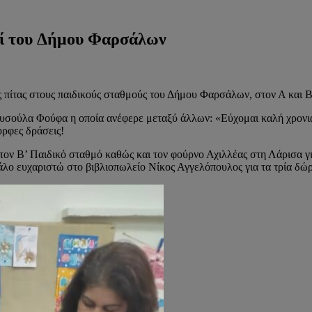
οί του Δήμου Φαρσάλων
ς πίτας στους παιδικούς σταθμούς του Δήμου Φαρσάλων, στον Α και 
ούλα Φούφα η οποία ανέφερε μεταξύ άλλων: «Εύχομαι καλή χρονιά στ
ορφες δράσεις!
ον Β’ Παιδικό σταθμό καθώς και τον φούρνο Αχιλλέας στη Λάρισα για
γάλο ευχαριστώ στο βιβλιοπωλείο Νίκος Αγγελόπουλος για τα τρία δώ