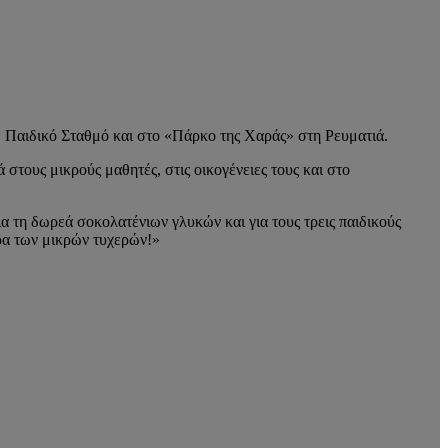
Β Παιδικό Σταθμό και στο «Πάρκο της Χαράς» στη Ρευματιά.
ους μικρούς μαθητές, στις οικογένειες τους και στο
 τη δωρεά σοκολατένιων γλυκών και για τους τρεις παιδικούς
ρα των μικρών τυχερών!»