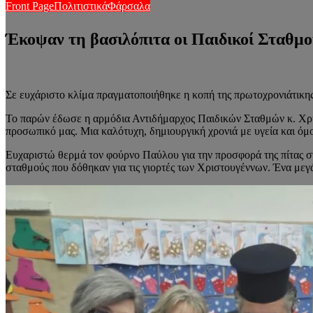
Front Page
Πολιτιστικά
Φάρσαλα
Έκοψαν τη βασιλόπιτα οι Παιδικοί Σταθμ
Σε ευχάριστο κλίμα πραγματοποιήθηκε η κοπή της πρωτοχρονιάτικη
Το παρών έδωσε η αρμόδια Αντιδήμαρχος Παιδικών Σταθμών κ. Χρυσ
προσωπικό μας. Μια καλότυχη, δημιουργική χρονιά με υγεία και όμ
Ευχαριστώ θερμά τον φούρνο Παύλου για την προσφορά της πίτας στ
σταθμούς που δόθηκαν για τις γιορτές των Χριστουγέννων. Ένα με