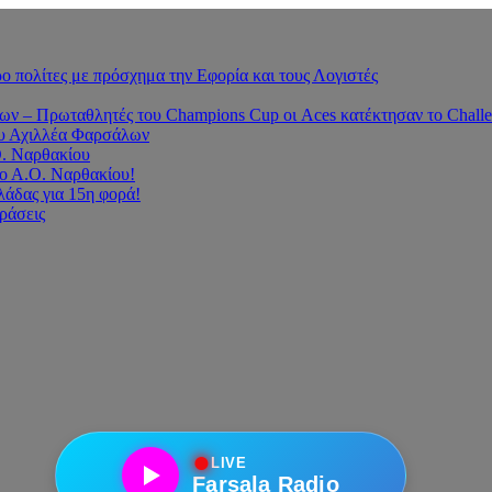
 πολίτες με πρόσχημα την Εφορία και τους Λογιστές
 – Πρωταθλητές του Champions Cup οι Aces κατέκτησαν το Challe
του Αχιλλέα Φαρσάλων
Ο. Ναρθακίου
ο Α.Ο. Ναρθακίου!
άδας για 15η φορά!
οράσεις
●
LIVE
Farsala Radio