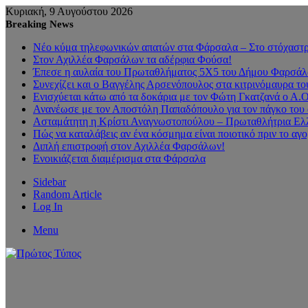
Κυριακή, 9 Αυγούστου 2026
Breaking News
Νέο κύμα τηλεφωνικών απατών στα Φάρσαλα – Στο στόχαστρο
Στον Αχιλλέα Φαρσάλων τα αδέρφια Φούσα!
Έπεσε η αυλαία του Πρωταθλήματος 5Χ5 του Δήμου Φαρσάλων
Συνεχίζει και ο Βαγγέλης Αρσενόπουλος στα κιτρινόμαυρα 
Ενισχύεται κάτω από τα δοκάρια με τον Φώτη Γκατζανά ο Α.
Ανανέωσε με τον Αποστόλη Παπαδόπουλο για τον πάγκο του 
Ασταμάτητη η Κρίστι Αναγνωστοπούλου – Πρωταθλήτρια Ελλ
Πώς να καταλάβεις αν ένα κόσμημα είναι ποιοτικό πριν το αγ
Διπλή επιστροφή στον Αχιλλέα Φαρσάλων!
Ενοικιάζεται διαμέρισμα στα Φάρσαλα
Sidebar
Random Article
Log In
Menu