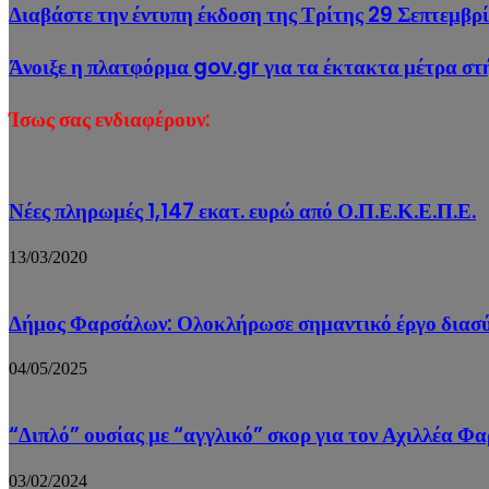
Διαβάστε την έντυπη έκδοση της Τρίτης 29 Σεπτεμβρ
Άνοιξε η πλατφόρμα gov.gr για τα έκτακτα μέτρα στ
Ίσως σας ενδιαφέρουν:
Νέες πληρωμές 1,147 εκατ. ευρώ από Ο.Π.Ε.Κ.Ε.Π.Ε.
13/03/2020
Δήμος Φαρσάλων: Ολοκλήρωσε σημαντικό έργο διασύν
04/05/2025
“Διπλό” ουσίας με “αγγλικό” σκορ για τον Αχιλλέα 
03/02/2024