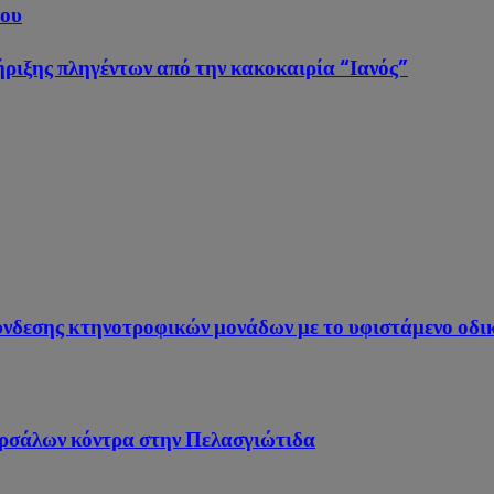
ίου
ήριξης πληγέντων από την κακοκαιρία “Ιανός”
δεσης κτηνοτροφικών μονάδων με το υφιστάμενο οδικ
Φαρσάλων κόντρα στην Πελασγιώτιδα