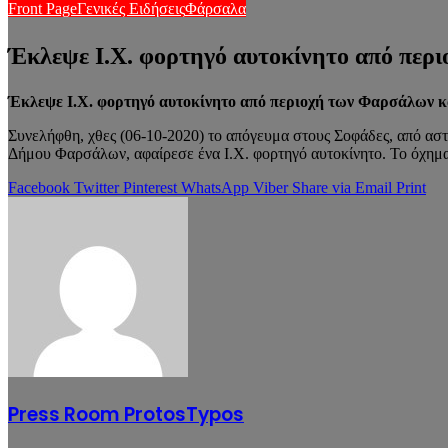
Front Page
Γενικές Ειδήσεις
Φάρσαλα
Έκλεψε Ι.Χ. φορτηγό αυτοκίνητο από περ
Έκλεψε Ι.Χ. φορτηγό αυτοκίνητο από περιοχή των Φαρσάλων κ
Συνελήφθη, χθες (06-10-2020) το απόγευμα στους Σοφάδες, από αστ
Δήμου Φαρσάλων, αφαίρεσε ένα Ι.Χ. φορτηγό αυτοκίνητο. Το όχημα
Facebook
Twitter
Pinterest
WhatsApp
Viber
Share via Email
Print
Press Room ProtosTypos