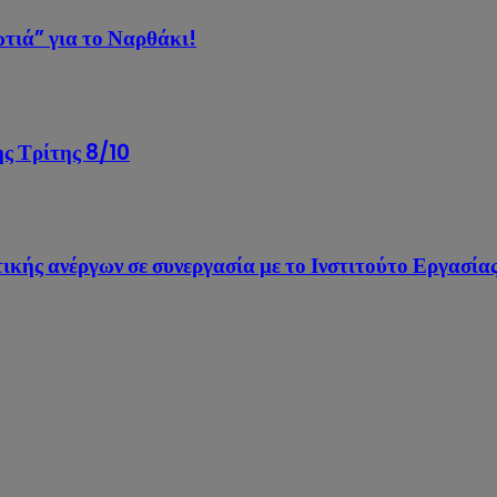
ωτιά” για το Ναρθάκι!
ης Τρίτης 8/10
ικής ανέργων σε συνεργασία με το Ινστιτούτο Εργασί