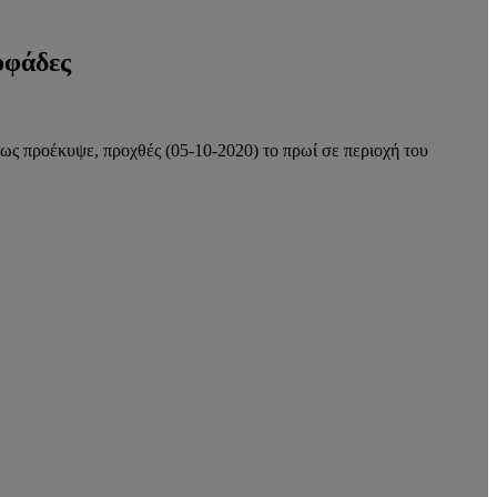
οφάδες
ως προέκυψε, προχθές (05-10-2020) το πρωί σε περιοχή του