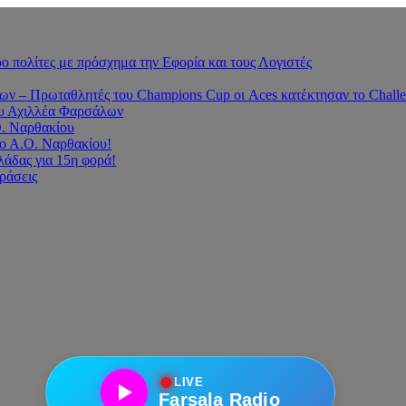
 πολίτες με πρόσχημα την Εφορία και τους Λογιστές
 – Πρωταθλητές του Champions Cup οι Aces κατέκτησαν το Challe
του Αχιλλέα Φαρσάλων
Ο. Ναρθακίου
ο Α.Ο. Ναρθακίου!
άδας για 15η φορά!
οράσεις
●
LIVE
Farsala Radio