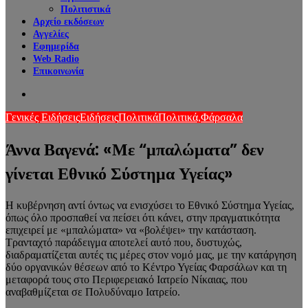
Πολιτιστικά
Αρχείο εκδόσεων
Αγγελίες
Εφημερίδα
Web Radio
Επικοινωνία
Search
for
Γενικές Ειδήσεις
Ειδήσεις
Πολιτικά
Πολιτικά,
Φάρσαλα
Άννα Βαγενά: «Με “μπαλώματα” δεν
γίνεται Εθνικό Σύστημα Υγείας»
Η κυβέρνηση αντί όντως να ενισχύσει το Εθνικό Σύστημα Υγείας,
όπως όλο προσπαθεί να πείσει ότι κάνει, στην πραγματικότητα
επιχειρεί με «μπαλώματα» να «βολέψει» την κατάσταση.
Τρανταχτό παράδειγμα αποτελεί αυτό που, δυστυχώς,
διαδραματίζεται αυτές τις μέρες στον νομό μας, με την κατάργηση
δύο οργανικών θέσεων από το Κέντρο Υγείας Φαρσάλων και τη
μεταφορά τους στο Περιφερειακό Ιατρείο Νίκαιας, που
αναβαθμίζεται σε Πολυδύναμο Ιατρείο.