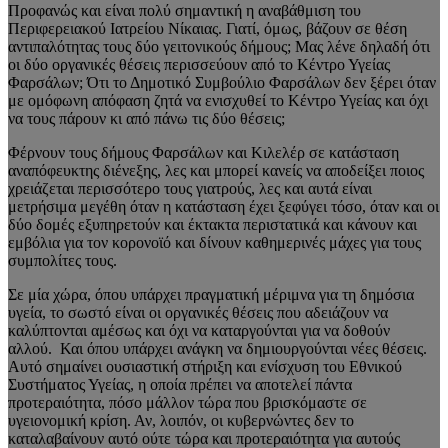
Προφανώς και είναι πολύ σημαντική η αναβάθμιση του
Περιφερειακού Ιατρείου Νίκαιας. Γιατί, όμως, βάζουν σε θέση
αντιπαλότητας τους δύο γειτονικούς δήμους; Μας λένε δηλαδή ότι
οι δύο οργανικές θέσεις περισσεύουν από το Κέντρο Υγείας
Φαρσάλων; Ότι το Δημοτικό Συμβούλιο Φαρσάλων δεν ξέρει όταν
με ομόφωνη απόφαση ζητά να ενισχυθεί το Κέντρο Υγείας και όχι
να τους πάρουν κι από πάνω τις δύο θέσεις;
Φέρνουν τους δήμους Φαρσάλων και Κιλελέρ σε κατάσταση
αναπόφευκτης διένεξης, λες και μπορεί κανείς να αποδείξει ποιος
χρειάζεται περισσότερο τους γιατρούς, λες και αυτά είναι
μετρήσιμα μεγέθη όταν η κατάσταση έχει ξεφύγει τόσο, όταν και οι
δύο δομές εξυπηρετούν και έκτακτα περιστατικά και κάνουν και
εμβόλια για τον κορονοϊό και δίνουν καθημερινές μάχες για τους
συμπολίτες τους.
Σε μία χώρα, όπου υπάρχει πραγματική μέριμνα για τη δημόσια
υγεία, το σωστό είναι οι οργανικές θέσεις που αδειάζουν να
καλύπτονται αμέσως και όχι να καταργούνται για να δοθούν
αλλού. Και όπου υπάρχει ανάγκη να δημιουργούνται νέες θέσεις.
Αυτό σημαίνει ουσιαστική στήριξη και ενίσχυση του Εθνικού
Συστήματος Υγείας, η οποία πρέπει να αποτελεί πάντα
προτεραιότητα, πόσο μάλλον τώρα που βρισκόμαστε σε
υγειονομική κρίση. Αν, λοιπόν, οι κυβερνώντες δεν το
καταλαβαίνουν αυτό ούτε τώρα και προτεραιότητα για αυτούς