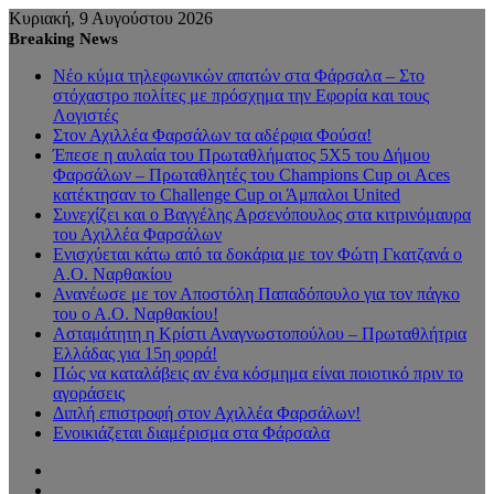
Κυριακή, 9 Αυγούστου 2026
Breaking News
Νέο κύμα τηλεφωνικών απατών στα Φάρσαλα – Στο
στόχαστρο πολίτες με πρόσχημα την Εφορία και τους
Λογιστές
Στον Αχιλλέα Φαρσάλων τα αδέρφια Φούσα!
Έπεσε η αυλαία του Πρωταθλήματος 5Χ5 του Δήμου
Φαρσάλων – Πρωταθλητές του Champions Cup οι Aces
κατέκτησαν το Challenge Cup οι Άμπαλοι United
Συνεχίζει και ο Βαγγέλης Αρσενόπουλος στα κιτρινόμαυρα
του Αχιλλέα Φαρσάλων
Ενισχύεται κάτω από τα δοκάρια με τον Φώτη Γκατζανά ο
Α.Ο. Ναρθακίου
Ανανέωσε με τον Αποστόλη Παπαδόπουλο για τον πάγκο
του ο Α.Ο. Ναρθακίου!
Ασταμάτητη η Κρίστι Αναγνωστοπούλου – Πρωταθλήτρια
Ελλάδας για 15η φορά!
Πώς να καταλάβεις αν ένα κόσμημα είναι ποιοτικό πριν το
αγοράσεις
Διπλή επιστροφή στον Αχιλλέα Φαρσάλων!
Ενοικιάζεται διαμέρισμα στα Φάρσαλα
Sidebar
Random