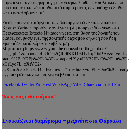
παραμένει μόνο η εφαρμογή των νεοφιλελεύθερων πολιτικών που
υπακούουν ταπεινά στα ιδιωτικά συμφέροντα, δεν υπάρχει ελπίδα
να το καταλάβουν ποτέ.
Εκτός και αν η κατάργηση των δύο οργανικών θέσεων από το
Κέντρο Υγείας Φαρσάλων αντί για τη δημιουργία δύο νέων στο
Περιφερειακό Ιατρείο Νίκαιας γίνεται στη βάση της λογικής του
διαίρει και βασίλευε, της πολιτικής διχασμού δηλαδή που ήδη
εφαρμόζει κατά κόρον η κυβέρνηση
Μητσοτάκη.https://www.youtube.com/subscribe_embed?
usegapi=1&channelid=UCm2QReiiKKUt6HxKq79uBAg&layout=def
static%2F_%2Fjs%2Fk%3Doz.gapi.el.YyatUY32IFs.O%2Fa
xCrLyo7L_oXtVC2-
3Q53mA%2Fm%3D__features__#_methods=onPlusOne%2C_ready%2
εγγραφή στο κανάλι μας για να βλέπετε πρώτ
Facebook
Twitter
Pinterest
WhatsApp
Viber
Share via Email
Print
Ίσως σας ενδιαφέρουν:
Ενοικιάζεται διαμέρισμα – μεζονέτα στα Φάρσαλα